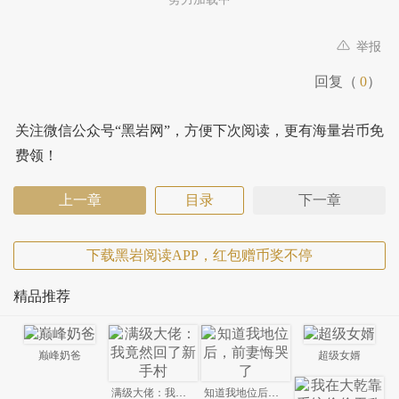
举报
回复（
0
）
关注微信公众号“黑岩网”，方便下次阅读，更有海量岩币免
费领！
上一章
目录
下一章
下载黑岩阅读APP，红包赠币奖不停
精品推荐
巅峰奶爸
超级女婿
满级大佬：我竟然回了新手村
知道我地位后，前妻悔哭了