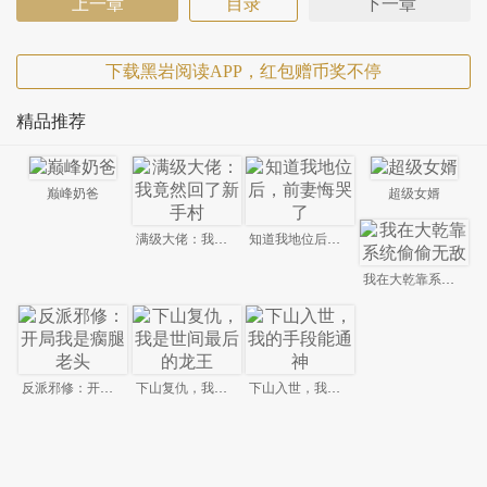
上一章
目录
下一章
下载黑岩阅读APP，红包赠币奖不停
精品推荐
巅峰奶爸
超级女婿
满级大佬：我竟然回了新手村
知道我地位后，前妻悔哭了
我在大乾靠系统偷偷无敌
反派邪修：开局我是瘸腿老头
下山复仇，我是世间最后的龙王
下山入世，我的手段能通神