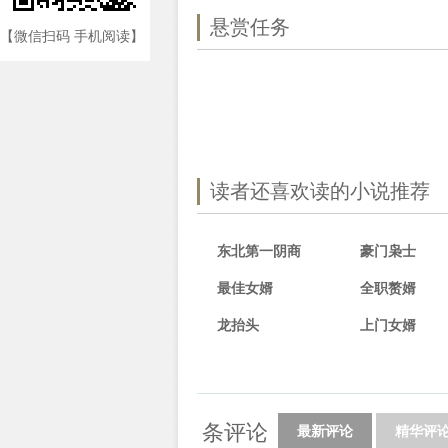
悬赏任务
【微信扫码 手机阅读】
读者还喜欢读的小说推荐
东北第一阴商
豪门枭士
最佳女婿
全职赘婿
龙抬头
上门女婿
条评论
最新评论
精华评