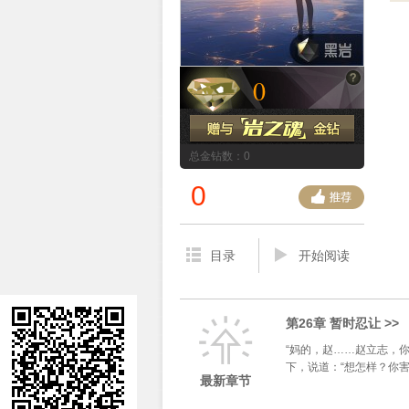
0
总金钻数：0
0
目录
开始阅读
第26章 暂时忍让 >>
“妈的，赵……赵立志，
下，说道：“想怎样？你害得
最新章节