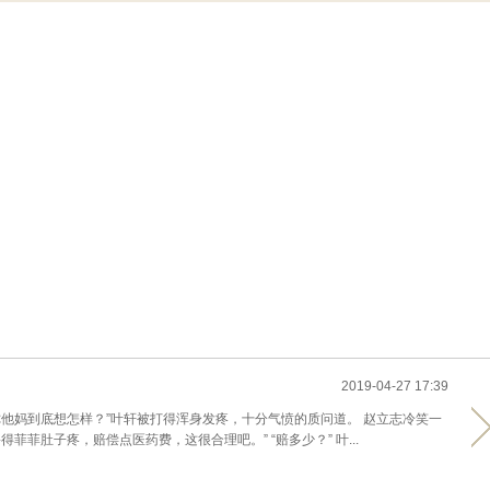
2019-04-27 17:39
你他妈到底想怎样？”叶轩被打得浑身发疼，十分气愤的质问道。 赵立志冷笑一
菲菲肚子疼，赔偿点医药费，这很合理吧。” “赔多少？” 叶...