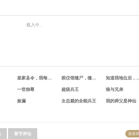
载入中..
皇家县令，我每日躺着收税
殡仪馆缝尸，缝到相亲对象
知道我地位后，
一世独尊
超级兵王
狼与兄弟
捡漏
女总裁的全能兵王
我的师父是神仙
论
章节评论
发表