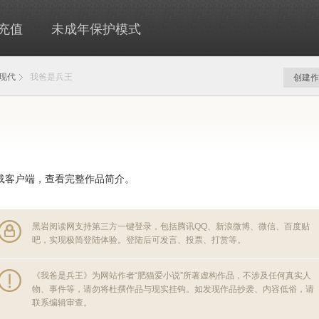
充值
未成年保护模式
现代
我爸是兵王
创建作
载客户端，查看完整作品简介。
黑岩阅读网支持第三方一键登录，包括腾讯QQ、新浪微博、微信、百度贴
吧，实现极简登陆体验。登陆后可发言、投票、打赏等。
《我爸是兵王》为网站作者“肥猫爱小说”所著虚构作品，不涉及任何真实人
物、事件等，请勿将杜撰作品与现实挂钩。如发现作品抄袭、内容低俗，请
联系编辑审查。