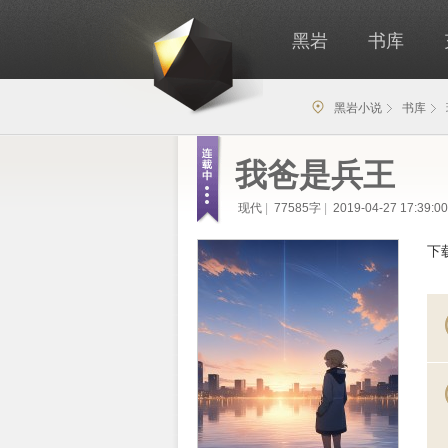
黑岩
书库
黑岩小说
书库
我爸是兵王
现代
|
77585字
|
2019-04-27 17:39:00
下