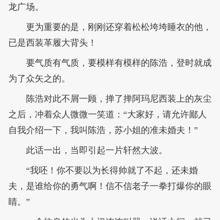
龙广场。
更为重要的是，刚刚还穿着松松垮垮睡衣的他，
已是西装革履大背头！
要气质有气质，要模样有模样的陈浩，登时就成
为了众矢之的。
陈浩对此不屑一顾，掸了掸阿玛尼西装上的灰尘
之后，冲着众人微微一笑道：“大家好，请允许鄙人
自我介绍一下，我叫陈浩，苏小姐的准未婚夫！”
此话一出，当即引起一片轩然大波。
“我呸！你不要以为长得帅就了不起，还未婚
夫，是谁给你的勇气啊！信不信老子一拳打爆你的眼
睛。”