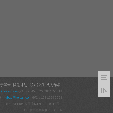
于黑岩
奖励计划
联系我们
成为作者
@heiyan.com
QQ：2984543729 2814551419
报：
jubao@heiyan.com
电话：158 1029 7793
京ICP证140449号
京ICP备13019311号-1
新出发京零字第朝 210455号