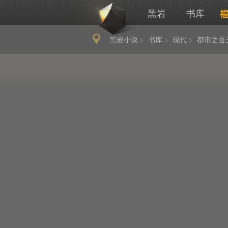
黑岩
书库
黑岩小说
书库
现代
都市之吾