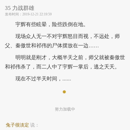
35 力战群雄
发布时间：
2019-12-21 22:19:59
宇辉有些眩晕，险些跌倒在地。
现场众人无一不对宇辉怒目而视，不远处，师
父、秦傲世和祁伟的尸体摆放在一边……
明明就是刚才，大概半天之前，师父就被秦傲世
和祁伟杀了，而二人中了宇辉一掌后，逃之夭夭。
现在不过半天时间，......
努力加载中
兔子很淡定
说：