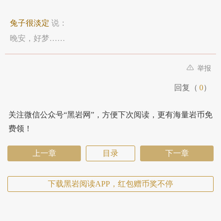
兔子很淡定
说：
晚安，好梦……
举报
回复（
0
）
关注微信公众号“黑岩网”，方便下次阅读，更有海量岩币免
费领！
上一章
目录
下一章
下载黑岩阅读APP，红包赠币奖不停