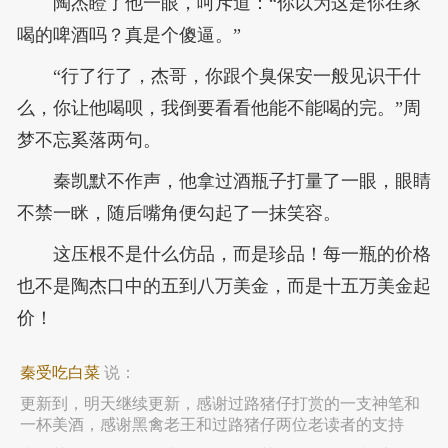
陶杰瞪了他一眼，呵斥道：“你以为这是你在家
喝的啤酒吗？真是个傻逼。”
“行了行了，杰哥，你跟个臭保安一般见识干什
么，你让他喝呗，我倒要看看他能不能喝的完。”周
梦不忘奚落两句。
秦凯默不作声，他拿过酒瓶子打量了一眼，眼睛
不禁一眯，随后嘴角便勾起了一抹笑容。
这压根不是什么仿品，而是珍品！每一瓶的价格
也不是陶杰口中的五到八万美金，而是十五万美金起
价！
秦受吃白菜
说：
更新到，明天继续更新，感谢过路猪仔打赏的一支神笔和
一杯美酒，感谢黑禽老王和过路猪仔两位老读者的支持