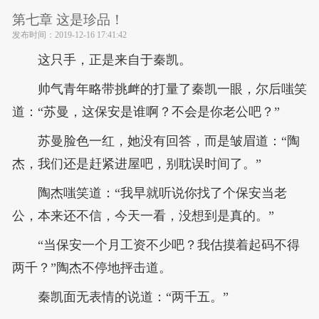
第七章 这是珍品！
发布时间：
2019-12-16 17:41:42
这只手，正是来自于秦凯。
帅气青年略带挑衅的打量了秦凯一眼，尔后嗤笑
道：“苏曼，这保安是谁啊？不会是你老公吧？”
苏曼脸色一红，她没有回答，而是皱眉道：“陶
杰，我们还是赶紧进屋吧，别耽误时间了。”
陶杰嗤笑道：“我早就听说你找了个保安当老
公，本来还不信，今天一看，没想到是真的。”
“当保安一个月工资不少吧？我估摸着起码不得
两千？”陶杰不停地抨击道。
秦凯面无表情的说道：“两千五。”