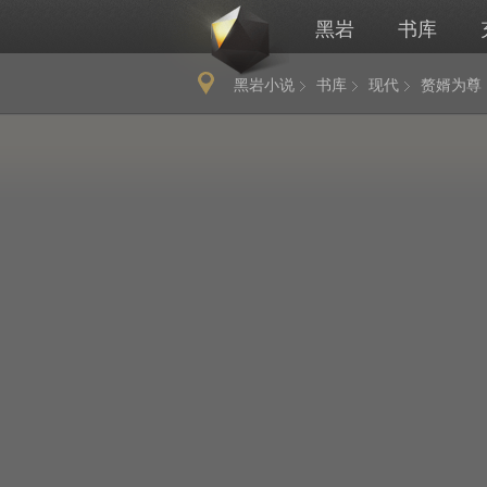
黑岩
书库
黑岩小说
书库
现代
赘婿为尊