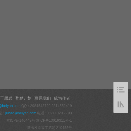
于黑岩
奖励计划
联系我们
成为作者
@heiyan.com
QQ：2984543729 2814551419
报：
jubao@heiyan.com
电话：158 1029 7793
京ICP证140449号
京ICP备13019311号-1
新出发京零字第朝 210455号