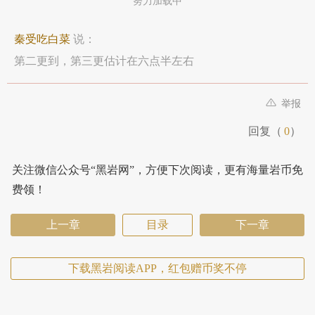
努力加载中
秦受吃白菜
说：
第二更到，第三更估计在六点半左右
举报
回复（
0
）
关注微信公众号“黑岩网”，方便下次阅读，更有海量岩币免
费领！
上一章
目录
下一章
下载黑岩阅读APP，红包赠币奖不停