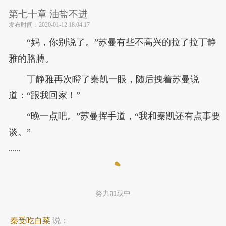
第七十章 油盐不进
发布时间：
2020-01-12 18:04:17
“妈，你别说了。”苏曼有些不高兴的拉了拉丁静
雅的胳膊。
丁静雅再次瞪了秦凯一眼，随后拽着苏曼说
道：“跟我回家！”
“晚一点吧。”苏曼挥手道，“我和秦凯还有点事要
谈。”
......
努力加载中
秦受吃白菜
说：