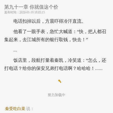
第九十一章 你就值这个价
发布时间：
2020-01-19 18:05:15
电话扣掉以后，方晨吓得冷汗直流。
他看了一眼手表，急忙大喊道：“快，把人都召
集起来，去江城所有的银行取钱，快去！”
...
饭店里，段航打量着秦凯，冷笑道：“怎么，还
打电话？给你的保安兄弟打电话啊？哈哈哈！......
努力加载中
秦受吃白菜
说：