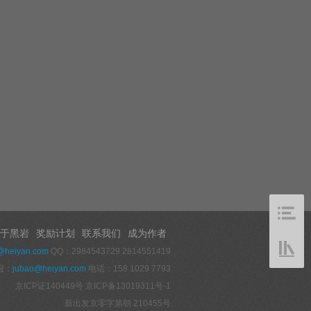
于黑岩
奖励计划
联系我们
成为作者
@heiyan.com
QQ：2984543729 2814551419
报：
jubao@heiyan.com
电话：158 1029 7793
京ICP证140449号
京ICP备13019311号-1
新出发京零字第朝 210455号