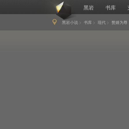
黑岩
书库
黑岩小说
书库
现代
赘婿为尊