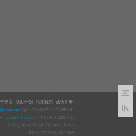
于黑岩
奖励计划
联系我们
成为作者
@heiyan.com
QQ：2984543729 2814551419
报：
jubao@heiyan.com
电话：158 1029 7793
京ICP证140449号
京ICP备13019311号-1
新出发京零字第朝 210455号