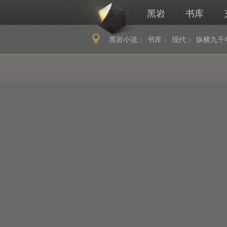
黑岩
书库
黑岩小说
书库
现代
纵横九千