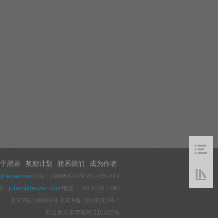
于黑岩
奖励计划
联系我们
成为作者
@heiyan.com
QQ：2984543729 2814551419
报：
jubao@heiyan.com
电话：158 1029 7793
京ICP证140449号
京ICP备13019311号-1
新出发京零字第朝 210455号