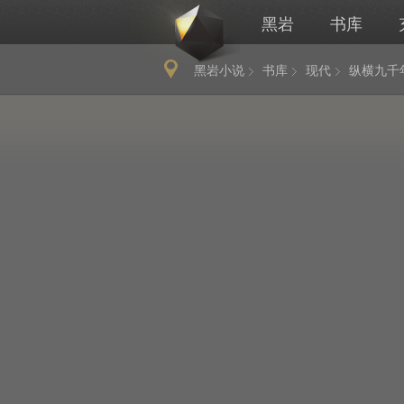
黑岩
书库
黑岩小说
书库
现代
纵横九千