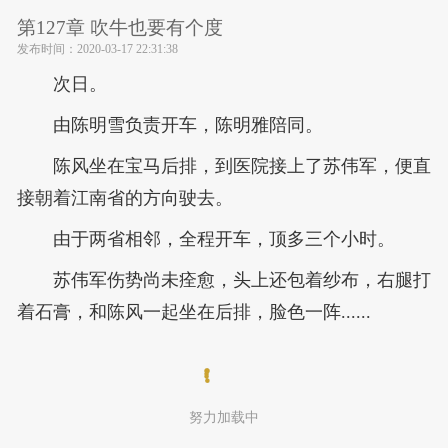
第127章 吹牛也要有个度
发布时间：
2020-03-17 22:31:38
次日。
由陈明雪负责开车，陈明雅陪同。
陈风坐在宝马后排，到医院接上了苏伟军，便直
接朝着江南省的方向驶去。
由于两省相邻，全程开车，顶多三个小时。
苏伟军伤势尚未痊愈，头上还包着纱布，右腿打
着石膏，和陈风一起坐在后排，脸色一阵......
努力加载中