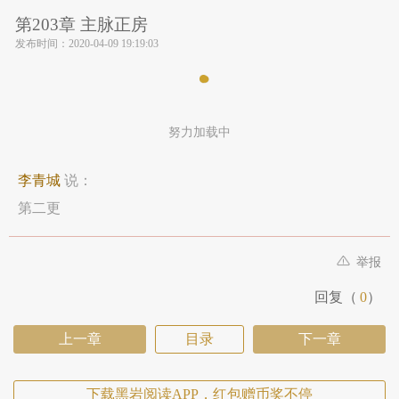
第203章 主脉正房
发布时间：
2020-04-09 19:19:03
努力加载中
李青城
说：
第二更
举报
回复（
0
）
上一章
目录
下一章
下载黑岩阅读APP，红包赠币奖不停