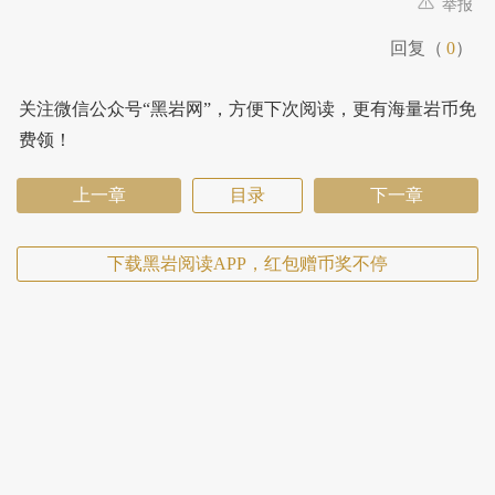
举报
回复（
0
）
关注微信公众号“黑岩网”，方便下次阅读，更有海量岩币免
费领！
上一章
目录
下一章
下载黑岩阅读APP，红包赠币奖不停