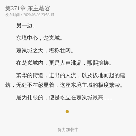
第371章 东主慕容
发布时间：
2020-06-08 23:58:15
另一边。
东境中心，楚岚城。
楚岚城之大，堪称壮阔。
在楚岚城内，更是人声沸鼎，熙熙攘攘。
繁华的街道，进出的人流，以及拔地而起的建
筑，无处不在彰显着，这座东境主城的极度繁荣。
最为扎眼的，便是屹立在楚岚城最高......
努力加载中