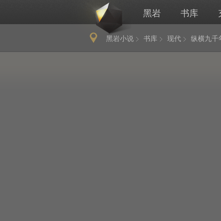
黑岩
书库
黑岩小说
书库
现代
纵横九千