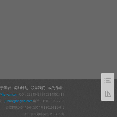
于黑岩
奖励计划
联系我们
成为作者
@heiyan.com
QQ：2984543729 2814551419
报：
jubao@heiyan.com
电话：158 1029 7793
京ICP证140449号
京ICP备13019311号-1
新出发京零字第朝 210455号