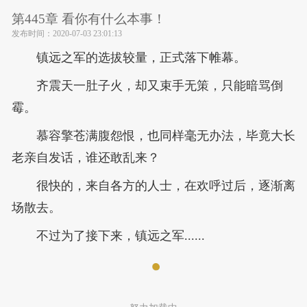
第445章 看你有什么本事！
发布时间：
2020-07-03 23:01:13
镇远之军的选拔较量，正式落下帷幕。
齐震天一肚子火，却又束手无策，只能暗骂倒
霉。
慕容擎苍满腹怨恨，也同样毫无办法，毕竟大长
老亲自发话，谁还敢乱来？
很快的，来自各方的人士，在欢呼过后，逐渐离
场散去。
不过为了接下来，镇远之军......