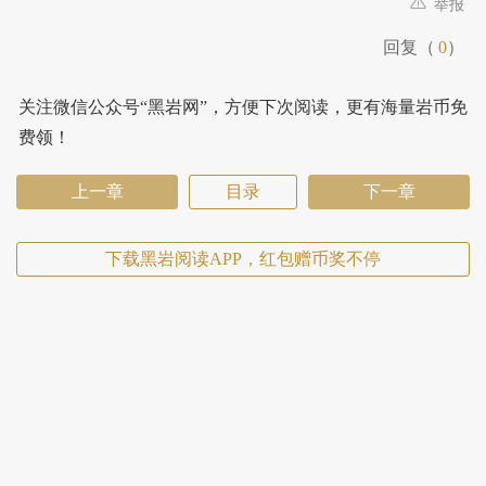
举报
回复（
0
）
关注微信公众号“黑岩网”，方便下次阅读，更有海量岩币免
费领！
上一章
目录
下一章
下载黑岩阅读APP，红包赠币奖不停