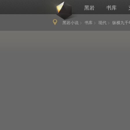
黑岩
书库
黑岩小说
书库
现代
纵横九千