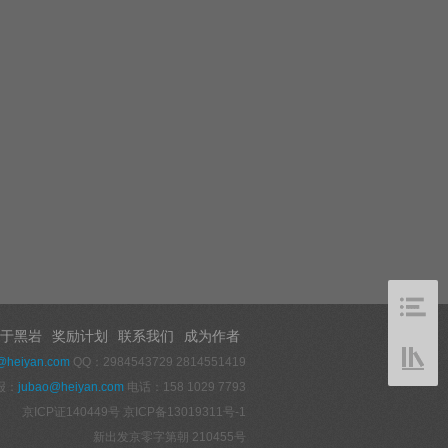
于黑岩
奖励计划
联系我们
成为作者
@heiyan.com
QQ：2984543729 2814551419
报：
jubao@heiyan.com
电话：158 1029 7793
京ICP证140449号
京ICP备13019311号-1
新出发京零字第朝 210455号