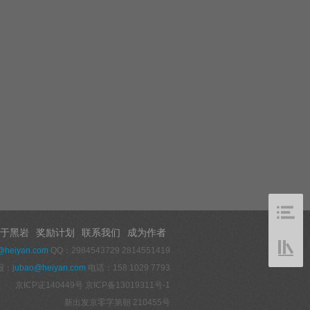
于黑岩
奖励计划
联系我们
成为作者
@heiyan.com
QQ：2984543729 2814551419
报：
jubao@heiyan.com
电话：158 1029 7793
京ICP证140449号
京ICP备13019311号-1
新出发京零字第朝 210455号