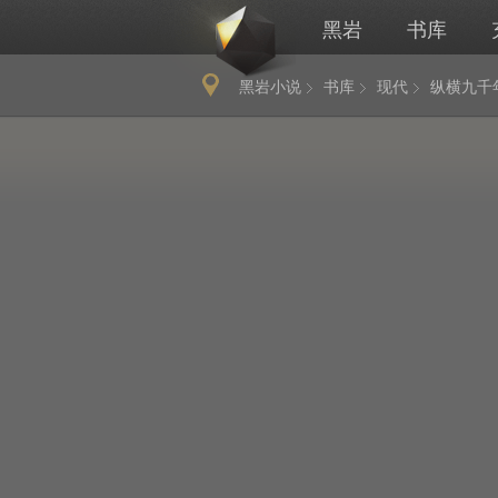
黑岩
书库
黑岩小说
书库
现代
纵横九千