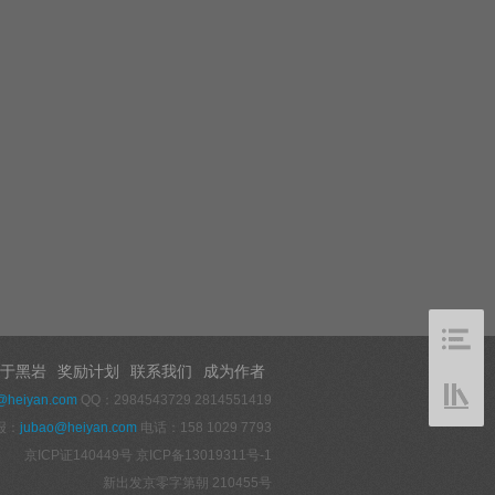
于黑岩
奖励计划
联系我们
成为作者
@heiyan.com
QQ：2984543729 2814551419
报：
jubao@heiyan.com
电话：158 1029 7793
京ICP证140449号
京ICP备13019311号-1
新出发京零字第朝 210455号