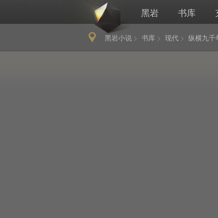
黑岩
书库
黑岩小说
书库
现代
纵横九千