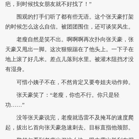
疤，到时候找女朋友就不好找了！”
围观的打手们听了都有些无语。这个张天豪打架
的时候怎么这么自信。被团团围住，还可谈笑风生。
老瘦自然是笑不出。啊啊啊再次扑向张天豪，张
天豪又甩出一脚。这次狠狠踹在了他头上。一下子在
地上滚了好几米。差点儿落到水里。被灌木阻挡才没
有湿身。
可惜小姨子不在，不然肯定又要夸姐夫动作帅。
张天豪笑了：“老瘦，你也不行。你只是轻
功……”
没等张天豪说完，老瘦就迅雷不及掩耳的速度爬
起，拔出匕首向张天豪急速刺去。目标直指他颈部。