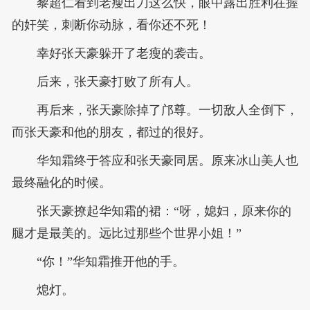
黎超仁看到老瘦出刀这么快，眼中露出胜利在握
的奸笑，刺断你动脉，看你还不死！
幸好张天豪躲开了老瘦的袭击。
后来，张天豪打败了所有人。
再后来，张天豪除掉了邝尊。一切敌人全倒下，
而张天豪和他的朋友，都过的很好。
华知霜终于答应和张天豪同居。原来冰山美人也
最终融化的时候。
张天豪撩起华知霜的裙：“呀，媳妇，原来你的
腿才是最美的。远比过那些个世界小姐！”
“你！”华知霜推开他的手。
熄灯。