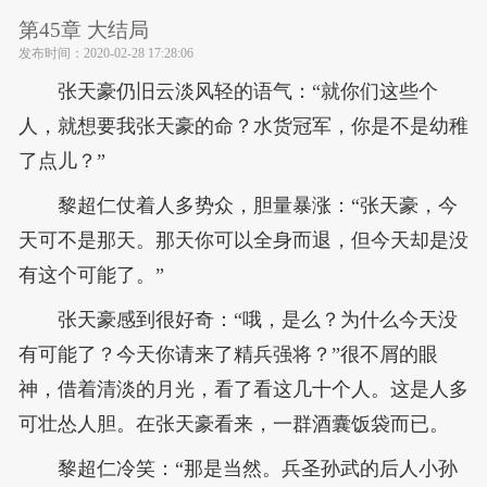
第45章 大结局
发布时间：
2020-02-28 17:28:06
张天豪仍旧云淡风轻的语气：“就你们这些个
人，就想要我张天豪的命？水货冠军，你是不是幼稚
了点儿？”
黎超仁仗着人多势众，胆量暴涨：“张天豪，今
天可不是那天。那天你可以全身而退，但今天却是没
有这个可能了。”
张天豪感到很好奇：“哦，是么？为什么今天没
有可能了？今天你请来了精兵强将？”很不屑的眼
神，借着清淡的月光，看了看这几十个人。这是人多
可壮怂人胆。在张天豪看来，一群酒囊饭袋而已。
黎超仁冷笑：“那是当然。兵圣孙武的后人小孙