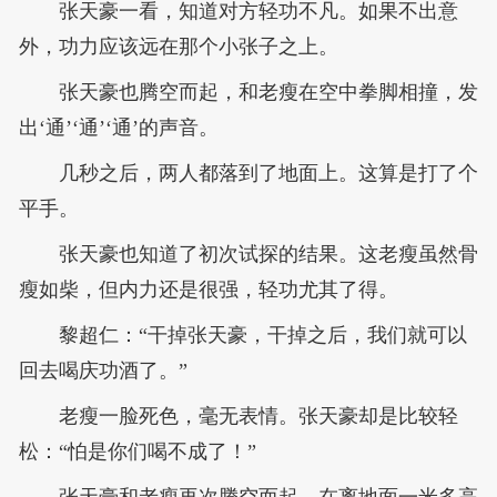
张天豪一看，知道对方轻功不凡。如果不出意
外，功力应该远在那个小张子之上。
张天豪也腾空而起，和老瘦在空中拳脚相撞，发
出‘通’‘通’‘通’的声音。
几秒之后，两人都落到了地面上。这算是打了个
平手。
张天豪也知道了初次试探的结果。这老瘦虽然骨
瘦如柴，但内力还是很强，轻功尤其了得。
黎超仁：“干掉张天豪，干掉之后，我们就可以
回去喝庆功酒了。”
老瘦一脸死色，毫无表情。张天豪却是比较轻
松：“怕是你们喝不成了！”