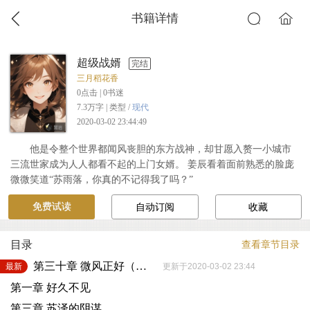
书籍详情
超级战婿
完结
三月稻花香
0
点击 |
0
书迷
7.3万字 | 类型 /
现代
2020-03-02 23:44:49
他是令整个世界都闻风丧胆的东方战神，却甘愿入赘一小城市
三流世家成为人人都看不起的上门女婿。 姜辰看着面前熟悉的脸庞
微微笑道“苏雨落，你真的不记得我了吗？”
免费试读
自动订阅
收藏
目录
查看章节目录
第三十章 微风正好（大结局）
最新
更新于2020-03-02 23:44
第一章 好久不见
第三章 苏泽的阴谋