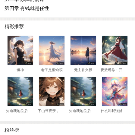
第四章 有钱就是任性
精彩推荐
镇神
老子是癞蛤蟆
无主香火界
反派邪修：开局我是瘸腿老头
知道我地位后，前妻悔哭了
下山寻双亲，我靠相术断生死！
知道我地位后，前妻悔哭了
什么叫我强就该死？那我换到妖兽阵营！
粉丝榜