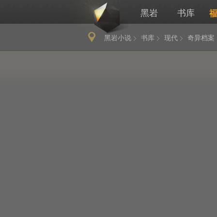
黑岩
书库
黑岩小说
书库
现代
奇异档案