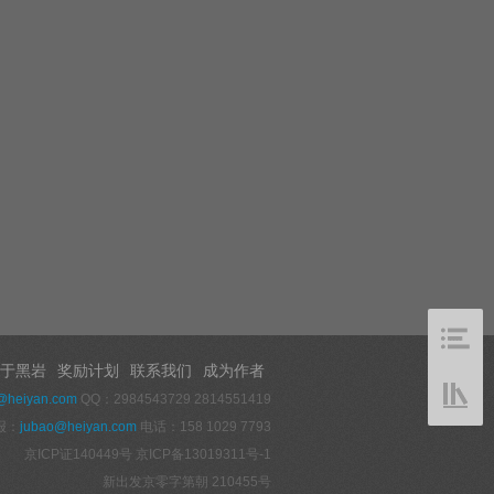
于黑岩
奖励计划
联系我们
成为作者
@heiyan.com
QQ：2984543729 2814551419
报：
jubao@heiyan.com
电话：158 1029 7793
京ICP证140449号
京ICP备13019311号-1
新出发京零字第朝 210455号