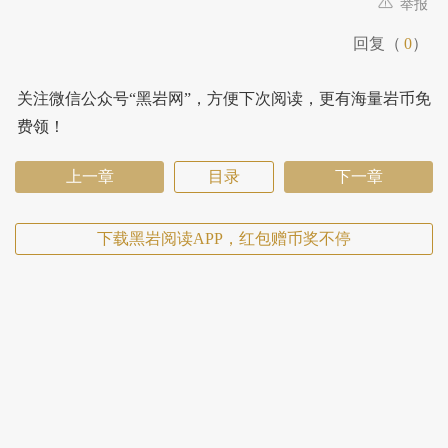
举报
回复（
0
）
关注微信公众号“黑岩网”，方便下次阅读，更有海量岩币免
费领！
上一章
目录
下一章
下载黑岩阅读APP，红包赠币奖不停