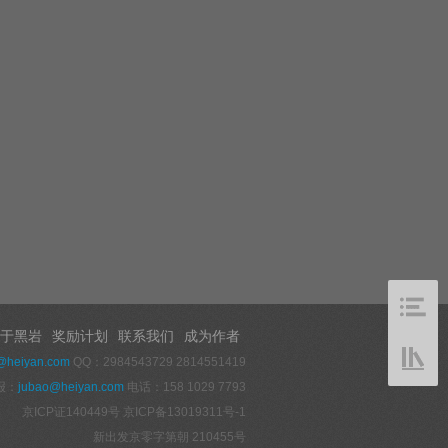
于黑岩
奖励计划
联系我们
成为作者
@heiyan.com
QQ：2984543729 2814551419
报：
jubao@heiyan.com
电话：158 1029 7793
京ICP证140449号
京ICP备13019311号-1
新出发京零字第朝 210455号