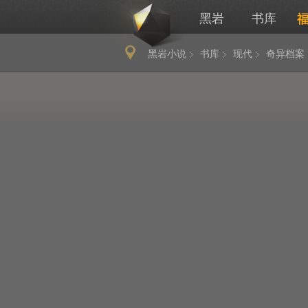
黑岩
书库
黑岩小说
书库
现代
奇异档案