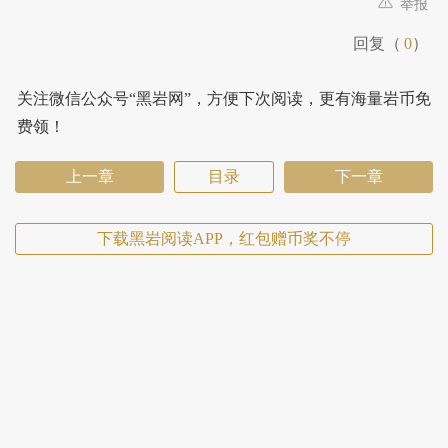
举报
回复（
0
）
关注微信公众号“黑岩网”，方便下次阅读，更有海量岩币免
费领！
上一章
目录
下一章
下载黑岩阅读APP，红包赠币奖不停