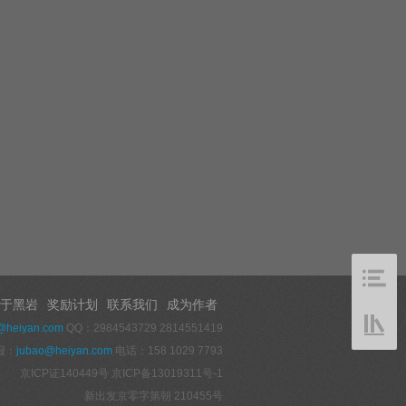
于黑岩
奖励计划
联系我们
成为作者
@heiyan.com
QQ：2984543729 2814551419
报：
jubao@heiyan.com
电话：158 1029 7793
京ICP证140449号
京ICP备13019311号-1
新出发京零字第朝 210455号