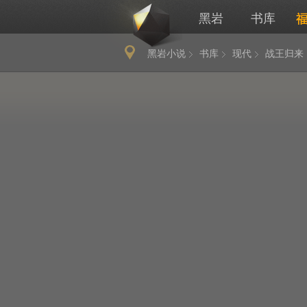
黑岩
书库
黑岩小说
书库
现代
战王归来