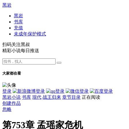
黑岩
黑岩
书库
充值
未成年保护模式
扫码关注黑叔
精彩小说每日推送
大家都在看
登录
黑岩小说
书库
现代
战王归来
章节目录
正在阅读
创建作品
忽略
第753章 孟瑶家危机