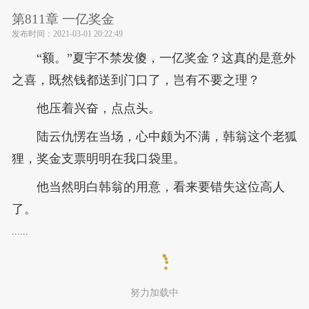
第811章 一亿奖金
发布时间：
2021-03-01 20:22:49
“额。”夏宇不禁发傻，一亿奖金？这真的是意外
之喜，既然钱都送到门口了，岂有不要之理？
他压着兴奋，点点头。
陆云仇愣在当场，心中颇为不满，韩翁这个老狐
狸，奖金支票明明在我口袋里。
他当然明白韩翁的用意，看来要错失这位高人
了。
......
努力加载中