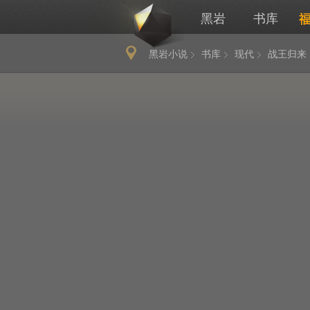
黑岩
书库
黑岩小说
书库
现代
战王归来