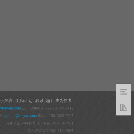
于黑岩
奖励计划
联系我们
成为作者
@heiyan.com
QQ：2984543729 2814551419
报：
jubao@heiyan.com
电话：158 1029 7793
京ICP证140449号
京ICP备13019311号-1
新出发京零字第朝 210455号