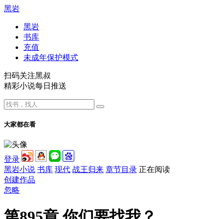
黑岩
黑岩
书库
充值
未成年保护模式
扫码关注黑叔
精彩小说每日推送
大家都在看
登录
黑岩小说
书库
现代
战王归来
章节目录
正在阅读
创建作品
忽略
第895章 你们要找我？