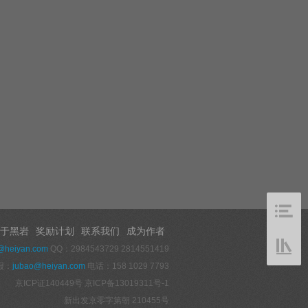
于黑岩
奖励计划
联系我们
成为作者
@heiyan.com
QQ：2984543729 2814551419
报：
jubao@heiyan.com
电话：158 1029 7793
京ICP证140449号
京ICP备13019311号-1
新出发京零字第朝 210455号