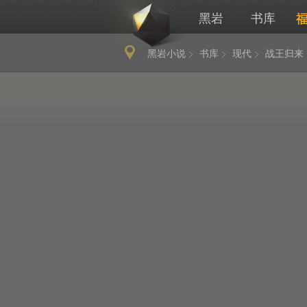
黑岩
书库
黑岩小说
书库
现代
战王归来