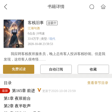
书籍详情
客栈旧事
连载中
江湖与酒
0
点击 |
0
书迷
33.6万字 | 类型 /
现代
2020-10-08 23:59:53
我应聘客栈夜班服务员，晚上总有客人投诉客栈吵闹。但是我
发现，这些客人很奇怪……
免费试读
自动订阅
收藏
目录
查看章节目录
第165章 前进
最新
更新于2020-10-08 23:59
第1章 夜班前台
第2章 夜半歌声