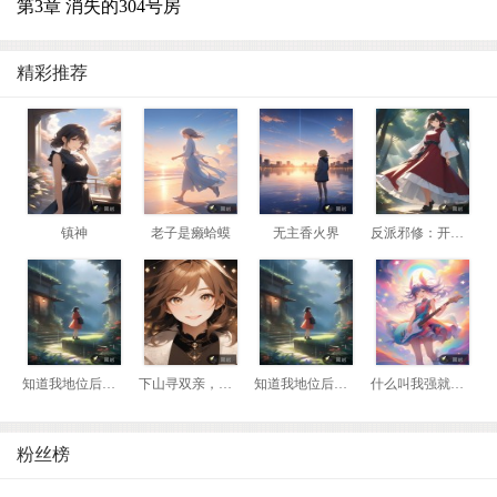
第3章 消失的304号房
精彩推荐
镇神
老子是癞蛤蟆
无主香火界
反派邪修：开局我是瘸腿老头
知道我地位后，前妻悔哭了
下山寻双亲，我靠相术断生死！
知道我地位后，前妻悔哭了
什么叫我强就该死？那我换到妖兽阵营！
粉丝榜