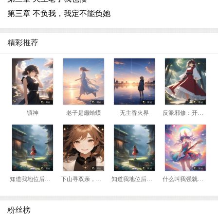
第三章 不负我，我定不能负她
精彩推荐
镇神
老子是癞蛤蟆
无主香火界
反派邪修：开局我是瘸腿老头
知道我地位后，前妻悔哭了
下山寻双亲，我靠相术断生死！
知道我地位后，前妻悔哭了
什么叫我强就该死？那我换到妖兽阵营！
粉丝榜