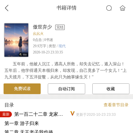
书籍详情
傲世弃少
完结
幺幺火
0
点击 |
0
书迷
29.9万字 | 类型 /
现代
2020-10-23 23:33:35
五年前，他被人沉江，遇高人所救，却失去记忆，遁入深山！
五年后，他学得通天本领归来，却发现，自己竟多了一个女儿！“上
九天揽月，下五洋捉鳖，从此只为她掌缘生灭！”
免费试读
自动订阅
收藏
目录
查看章节目录
第一百二十二章 龙家家主
最新
更新于2020-10-23 23:33
第一章 游子归来
第二章 天王老子我也揍