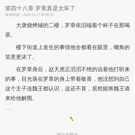
第四十八章 罗章真是太坏了
发布时间：
2020-12-17 00:00:52
大唐烧烤铺的二楼，罗章依旧端着个杯子在那喝
茶。
楼下街道上发生的事情他全都看在眼里，嘴角的
笑意更浓了。
在罗章身后，赵天虎正滔滔不绝的说着他打听来
的事，目光落在罗章的身上带着敬畏，他没想到自己
这个主子连魏王都认识，这还不算，居然能将魏王请
来给他解围。
......
努力加载中