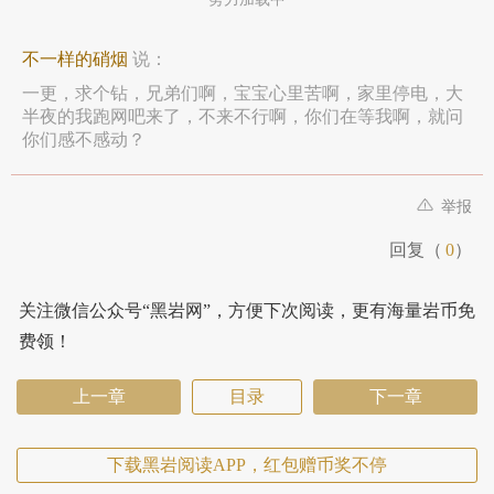
不一样的硝烟
说：
一更，求个钻，兄弟们啊，宝宝心里苦啊，家里停电，大
半夜的我跑网吧来了，不来不行啊，你们在等我啊，就问
你们感不感动？
举报
回复（
0
）
关注微信公众号“黑岩网”，方便下次阅读，更有海量岩币免
费领！
上一章
目录
下一章
下载黑岩阅读APP，红包赠币奖不停