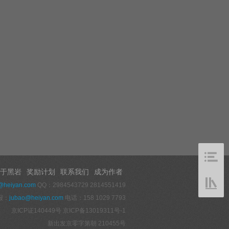
于黑岩
奖励计划
联系我们
成为作者
@heiyan.com
QQ：2984543729 2814551419
报：
jubao@heiyan.com
电话：158 1029 7793
京ICP证140449号
京ICP备13019311号-1
新出发京零字第朝 210455号