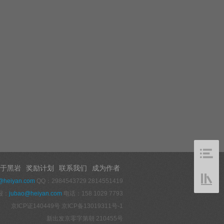
于黑岩
奖励计划
联系我们
成为作者
@heiyan.com
QQ：2984543729 2814551419
报：
jubao@heiyan.com
电话：158 1029 7793
京ICP证140449号
京ICP备13019311号-1
新出发京零字第朝 210455号