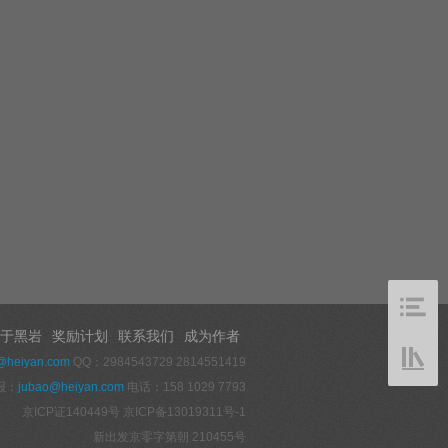
于黑岩
奖励计划
联系我们
成为作者
@heiyan.com
QQ：2984543729 2814551419
报：
jubao@heiyan.com
电话：158 1029 7793
京ICP证140449号
京ICP备13019311号-1
新出发京零字第朝 210455号