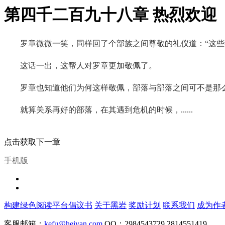
第四千二百九十八章 热烈欢迎
罗章微微一笑，同样回了个部族之间尊敬的礼仪道：“这些
这话一出，这帮人对罗章更加敬佩了。
罗章也知道他们为何这样敬佩，部落与部落之间可不是那
就算关系再好的部落，在其遇到危机的时候，......
点击获取下一章
手机版
构建绿色阅读平台倡议书
关于黑岩
奖励计划
联系我们
成为作
客服邮箱：
kefu@heiyan.com
QQ：2984543729 2814551419