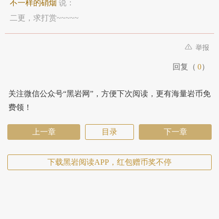
不一样的硝烟
说：
二更，求打赏~~~~~
举报
回复（
0
）
关注微信公众号“黑岩网”，方便下次阅读，更有海量岩币免
费领！
上一章
目录
下一章
下载黑岩阅读APP，红包赠币奖不停