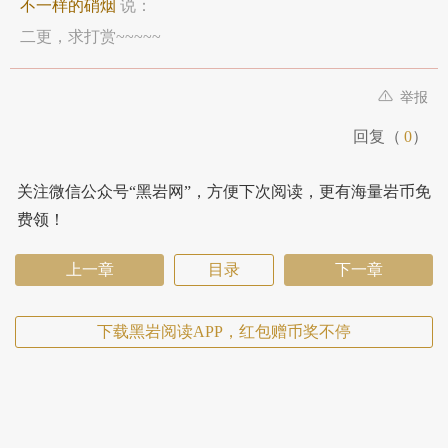
不一样的硝烟
说：
二更，求打赏~~~~~
举报
回复（
0
）
关注微信公众号“黑岩网”，方便下次阅读，更有海量岩币免
费领！
上一章
目录
下一章
下载黑岩阅读APP，红包赠币奖不停