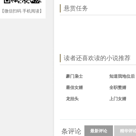
悬赏任务
【微信扫码 手机阅读】
读者还喜欢读的小说推荐
豪门枭士
最佳女婿
全职赘婿
龙抬头
上门女婿
条评论
最新评论
精华评