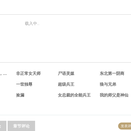
载入中..
知道我地位后，前妻悔哭了
非正常女天师
尸语灵媒
东北第一阴商
一世独尊
超级兵王
狼与兄弟
捡漏
女总裁的全能兵王
我的师父是神仙
论
章节评论
发表