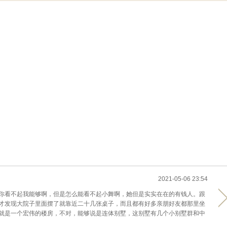
2021-05-06 23:54
你看不起我能够啊，但是怎么能看不起小舞啊，她但是实实在在的有钱人。跟
才发现大院子里面摆了就靠近二十几张桌子，而且都有好多亲朋好友都那里坐
就是一个宏伟的楼房，不对，能够说是连体别墅，这别墅有几个小别墅群和中