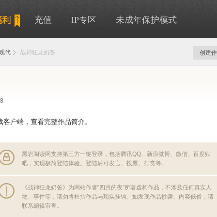
充值
IP专区
未成年保护模式
现代
战神狂龙奶爸
创建作
28
载客户端，查看完整作品简介。
黑岩阅读网支持第三方一键登录，包括腾讯QQ、新浪微博、微信、百度贴
吧，实现极简登陆体验。登陆后可发言、投票、打赏等。
《战神狂龙奶爸》为网站作者“四月的夜”所著虚构作品，不涉及任何真实人
物、事件等，请勿将杜撰作品与现实挂钩。如发现作品抄袭、内容低俗，请
联系编辑审查。