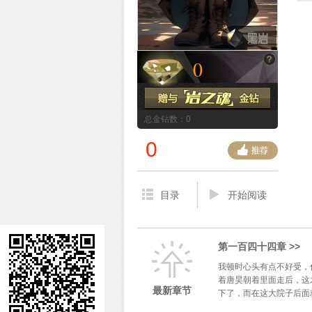
0
总金钻数：0
0
目录
开始阅读
第一百四十四章 >>
我顿时心头有点不好受，
着唐昊朝着里面走后，这
最新章节
下了，而在这大院子后面
间一个大...