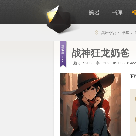
黑岩
书库
黑岩小说
书库
战神狂龙奶爸
现代
|
520511字
|
2021-05-06 23:54:
下