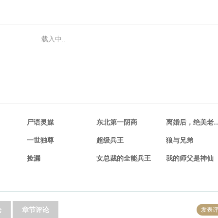
载入中..
尸语灵媒
东北第一阴商
离婚后，绝美老
一世独尊
超级兵王
狼与兄弟
捡漏
女总裁的全能兵王
我的师父是神仙
论
章节评论
发表