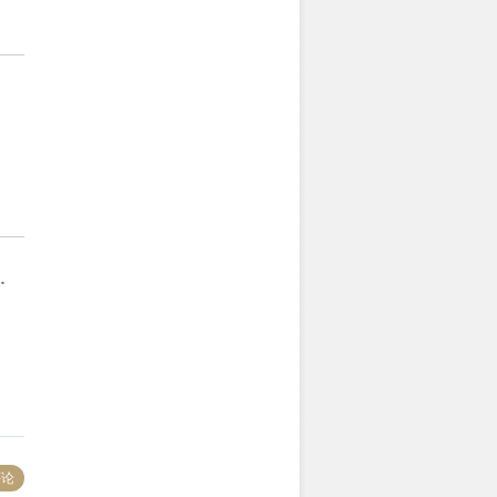
婆哭晕了
评论