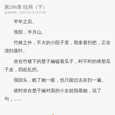
第206章 结局（下）
发布时间：
2021-05-10 18:25:06
半年之后。
淮阳，半月山。
竹林之外，不大的小院子里，我拿着扫把，正在
清扫落叶。
坐在竹楼下的楚子婳磕着瓜子，时不时的将那瓜
子皮，四处乱扔。
我回头，瞧了她一眼，也只能过去在扫一遍。
彼时坐在楚子婳对面的小女娃指着她，说了
句，......