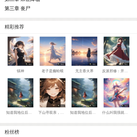
第三章 丧尸
精彩推荐
镇神
老子是癞蛤蟆
无主香火界
反派邪修：开局我是瘸腿老头
知道我地位后，前妻悔哭了
下山寻双亲，我靠相术断生死！
知道我地位后，前妻悔哭了
什么叫我强就该死？那我换到妖兽阵营！
粉丝榜