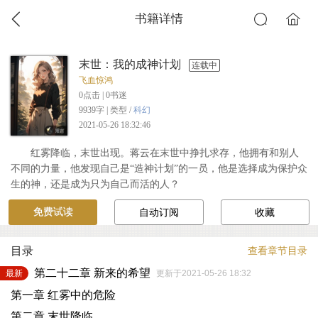
书籍详情
末世：我的成神计划
连载中
飞血惊鸿
0
点击 |
0
书迷
9939字 | 类型 /
科幻
2021-05-26 18:32:46
红雾降临，末世出现。蒋云在末世中挣扎求存，他拥有和别人
不同的力量，他发现自己是“造神计划”的一员，他是选择成为保护众
生的神，还是成为只为自己而活的人？
免费试读
自动订阅
收藏
目录
查看章节目录
第二十二章 新来的希望
最新
更新于2021-05-26 18:32
第一章 红雾中的危险
第二章 末世降临